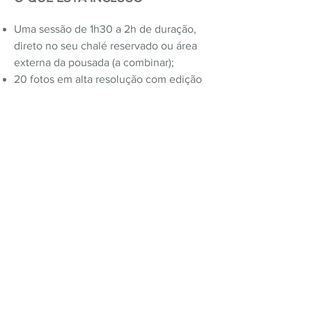
Uma sessão de 1h30 a 2h de duração,
direto no seu chalé reservado ou área
externa da pousada (a combinar);
20 fotos em alta resolução com edição
e tratamento.
Entrega digital via Google Drive
INFORMAÇÕES GERAIS
Caso queira adicionar maquiagem
profissional, o valor adicional é
R$80,00.
As roupas e acessórios não estão
inclusos no pacote.