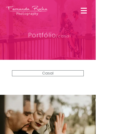
Portfólio
/casal
Casal